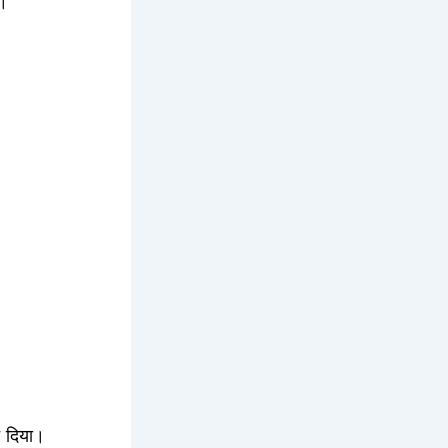
ं।
ँट दिया।