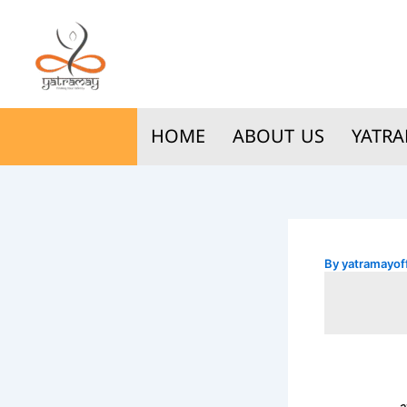
Skip
to
content
HOME
ABOUT US
YATRA
By
yatramayoff