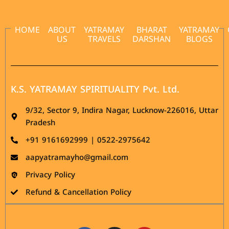
HOME
ABOUT
YATRAMAY
BHARAT
YATRAMAY
US
TRAVELS
DARSHAN
BLOGS
K.S. YATRAMAY SPIRITUALITY Pvt. Ltd.
9/32, Sector 9, Indira Nagar, Lucknow-226016, Uttar
Pradesh
‪+91 9161692999 | 0522-2975642
aapyatramayho@gmail.com
Privacy Policy
Refund & Cancellation Policy
Facebook
Instagram
Youtube